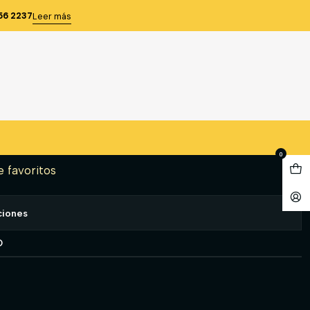
E HOMBRE 80% POLY 20% ALG AZUL T/50
56 2237
Leer más
ARGO ALERCE HOMBRE 80%
G AZUL T/50
gregar al Carro
Comprar ahora
0
e favoritos
ciones
O