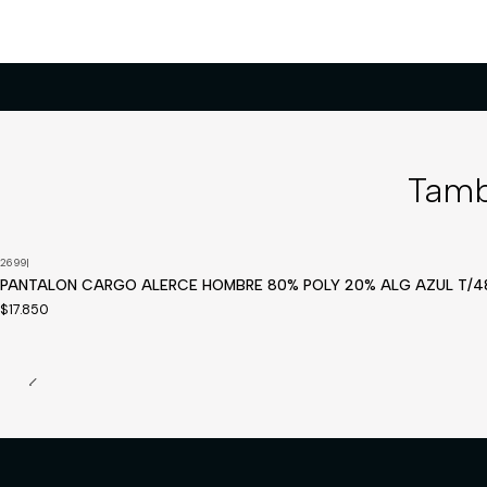
Tamb
2699
|
Disponible a pedido
PANTALON CARGO ALERCE HOMBRE 80% POLY 20% ALG AZUL T/4
$17.850