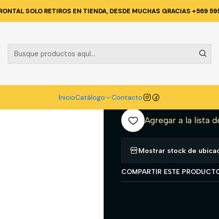
 CORPORATIVA
PANTALONES DE TRABAJO
PANTALON CARGO ALERC
RONTAL SOLO RETIROS EN TIENDA, DESDE MUCHAS GRACIAS +569 59
|
PANTALON C
POLY 20% AL
A
Inicio
Catálogo
Contacto
Cantidad
Agregar a la lista d
Mostrar stock de ubica
COMPARTIR ESTE PRODUCT