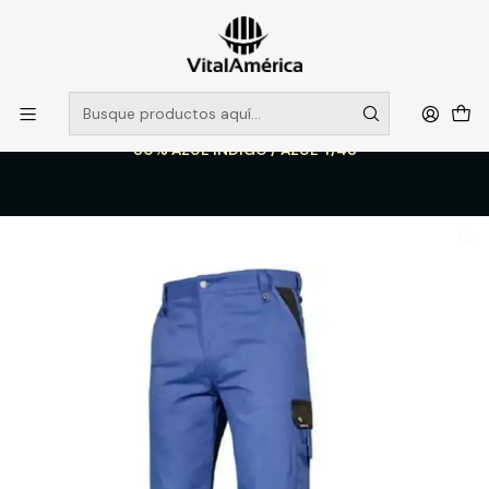
POR SISTEMA FRONTAL SOLO RETIROS EN TIENDA, DESDE
MUCHAS GRACIAS +569 5956 2237
Leer más
Inicio
Catálogo
VESTIMENTA TECNICA Y CORPORATIVA
PANTALONES DE TRABAJO
PANTALON CARGO ALERCE BICOLOR RODILLA REFORZADA HOMBRE
80% AZUL INDIGO / AZUL T/48