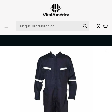
POR SISTEMA FRONTAL SOLO RETIROS EN TIENDA, DESDE
MUCHAS GRACIAS +569 5956 2237
Leer más
Inicio
Catálogo
VESTIMENTA TECNICA Y CORPORATIVA
OVEROLES Y CHALECOS GEOLOGOS
OVEROL POPLIN C/REFLECTANTE AZUL BLACK BULL T/2XL