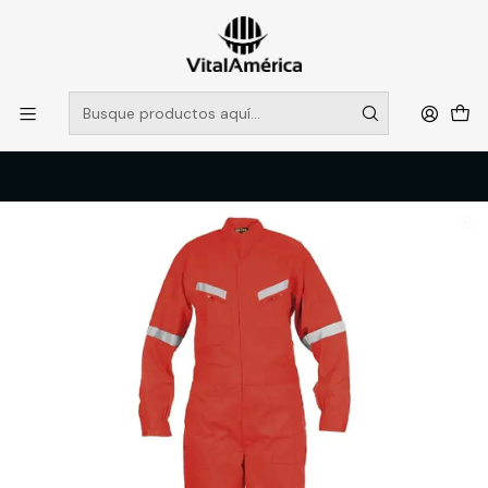
POR SISTEMA FRONTAL SOLO RETIROS EN TIENDA, DESDE
MUCHAS GRACIAS +569 5956 2237
Leer más
Inicio
Catálogo
VESTIMENTA TECNICA Y CORPORATIVA
OVEROLES Y CHALECOS GEOLOGOS
OVEROL PILOTO CINTA ROJO BUFALO T/S