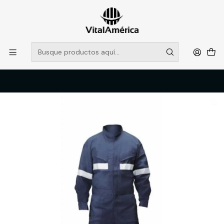
POR SISTEMA FRONTAL SOLO RETIROS EN TIENDA, DESDE
MUCHAS GRACIAS +569 5956 2237
Leer más
Inicio
Catálogo
VESTIMENTA TECNICA Y CORPORATIVA
OVEROLES Y CHALECOS GEOLOGOS
OVEROL BLACK BULL CANVAS, AZUL, XL, BLACK BULL