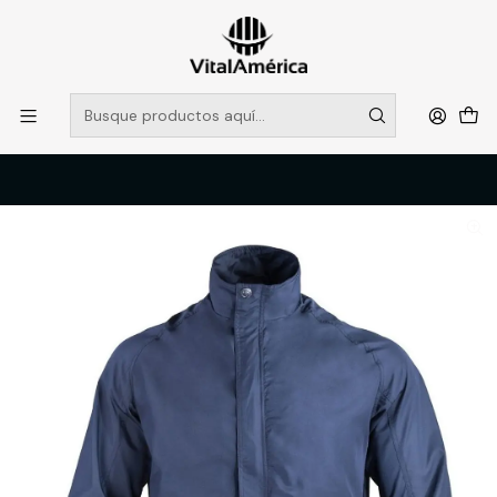
POR SISTEMA FRONTAL SOLO RETIROS EN TIENDA, DESDE
MUCHAS GRACIAS +569 5956 2237
Leer más
Inicio
Catálogo
VESTIMENTA TECNICA Y CORPORATIVA
POLERONES Y CHAQUETAS
CORTAVIENTO BASIC M/L HOMBRE AZUL T/S