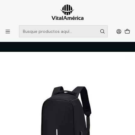
POR SISTEMA FRONTAL SOLO RETIROS EN TIENDA, DESDE
MUCHAS GRACIAS +569 5956 2237
Leer más
Inicio
Catálogo
VESTIMENTA TECNICA Y CORPORATIVA
ACCESORIOS
MOCHILA ANTI-ROBO SILVER