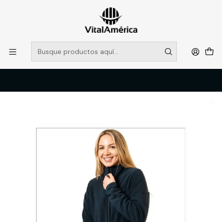
POR SISTEMA FRONTAL SOLO RETIROS EN TIENDA, DESDE
MUCHAS GRACIAS +569 5956 2237
Leer más
Inicio
Catálogo
VESTIMENTA TECNICA Y CORPORATIVA
POLERONES Y CHAQUETAS
MICROPOLAR PRACTICAL LINE M/L MUJER 100% POLY AZUL T/M