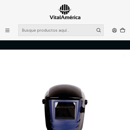
POR SISTEMA FRONTAL SOLO RETIROS EN TIENDA, DESDE
MUCHAS GRACIAS +569 5956 2237
Leer más
Inicio
Catálogo
SOLDADOR
MASCARAS
MASCARA DE SOLDAR STRONG WELDER 550 LIBUS