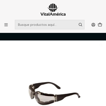
POR SISTEMA FRONTAL SOLO RETIROS EN TIENDA, DESDE
MUCHAS GRACIAS +569 5956 2237
Leer más
Inicio
Catálogo
PROTECCION PERSONAL
LENTES
LENTE ECO PLUS TRANSPARENTE AF LIBUS