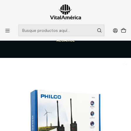
POR SISTEMA FRONTAL SOLO RETIROS EN TIENDA, DESDE
MUCHAS GRACIAS +569 5956 2237
Leer más
Inicio
Catálogo
SEGURIDAD INDUSTRIAL
SEGURIDAD VIAL Y PERIMETRAL
KIT RADIOTRANSMISOR PHILCO MD33R HASTA 128 CANALES 50KM
ALCANCE