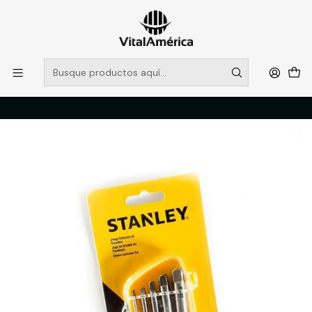
POR SISTEMA FRONTAL SOLO RETIROS EN TIENDA, DESDE
MUCHAS GRACIAS +569 5956 2237
Leer más
Inicio
Catálogo
FERRETERIA
HERRAMIENTAS MANUALES
JGO. DE EXTRACTOR DE TORNILLOS (78-023)