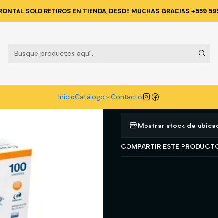
 INDUSTRIAL
PRODUCTOS MEDICOS
JERINGA HIPODÉRMICA CRAMB
RONTAL SOLO RETIROS EN TIENDA, DESDE MUCHAS GRACIAS +569 59
|
JERINGA HI
ML LUER LOC
Agregar a la lista d
Inicio
Catálogo
Contacto
Mostrar stock de ubica
COMPARTIR ESTE PRODUCT