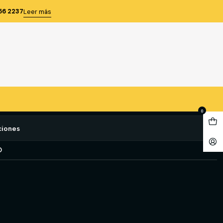
ERRY 5 ML LUER LOCK CAJA 100 UNI
56 2237
Leer más
PODÉRMICA CRAMBERRY 5
K CAJA 100 UNI
e favoritos
0
ciones
O