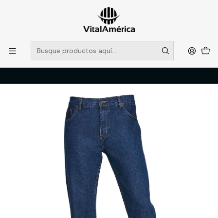
POR SISTEMA FRONTAL SOLO RETIROS EN TIENDA, DESDE
MUCHAS GRACIAS +569 5956 2237
Leer más
Inicio
Catálogo
VESTIMENTA TECNICA Y CORPORATIVA
PANTALONES DE TRABAJO
JEANS HOMBRE MARINO T/52