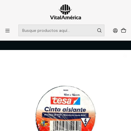
POR SISTEMA FRONTAL SOLO RETIROS EN TIENDA, DESDE
MUCHAS GRACIAS +569 5956 2237
Leer más
Inicio
Catálogo
FERRETERIA
HERRAMIENTAS MANUALES
HUINCHA AISLADORA 18 MM X 10MTS. ELECTR. (221431) TESA