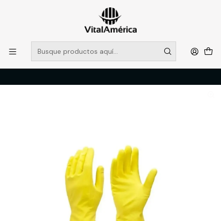
POR SISTEMA FRONTAL SOLO RETIROS EN TIENDA, DESDE
MUCHAS GRACIAS +569 5956 2237
Leer más
Inicio
Catálogo
LIMPIEZA E HIGENE INDUSTRIAL
ACCESORIOS DE LIMPIEZA
GUANTE ASEO DOMESTICO AMARILLO S