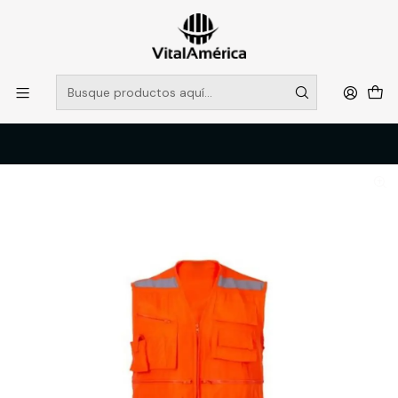
POR SISTEMA FRONTAL SOLO RETIROS EN TIENDA, DESDE
MUCHAS GRACIAS +569 5956 2237
Leer más
Inicio
Catálogo
VESTIMENTA TECNICA Y CORPORATIVA
OVEROLES Y CHALECOS GEOLOGOS
GEOLOGO GABARDINA NARANJO ATOX T-S