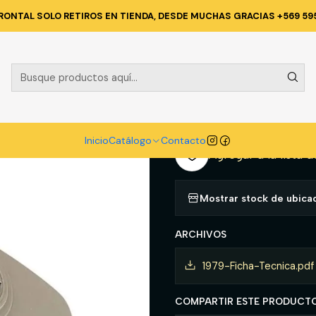
o
Catálogo
PROTECCION PERSONAL
RESPIRACION
FILTRO 3M 6
RONTAL SOLO RETIROS EN TIENDA, DESDE MUCHAS GRACIAS +569 59
|
FILTRO 3M 6
A
Cantidad
Inicio
Catálogo
Contacto
Agregar a la lista d
Mostrar stock de ubica
ARCHIVOS
1979-Ficha-Tecnica.pdf
COMPARTIR ESTE PRODUCT