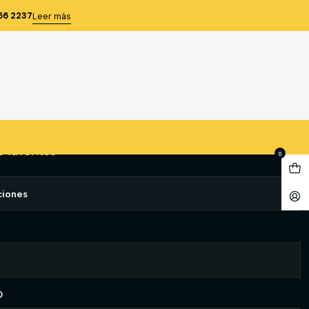
0923
56 2237
Leer más
0923
gregar al Carro
Comprar ahora
e favoritos
0
ciones
O