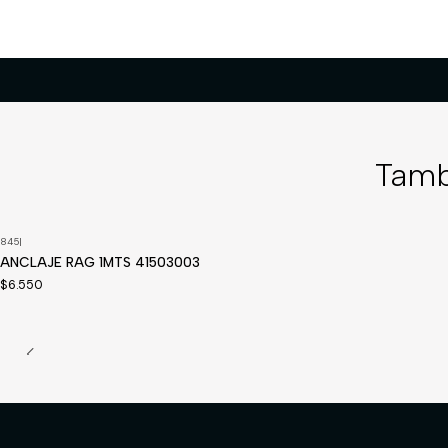
Tamb
845
|
ANCLAJE RAG 1MTS 41503003
$6.550