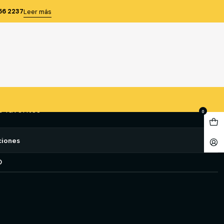
56 2237
Leer más
AJE ASFALTO 11 CM
gregar al Carro
Comprar ahora
e favoritos
0
ciones
O