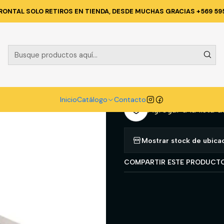
Inicio
Catálogo
FERRETERIA
ESTACA ANCLAJE ASFALTO 11 CM
RONTAL SOLO RETIROS EN TIENDA, DESDE MUCHAS GRACIAS +569 59
|
ESTACA ANCL
A
Cantidad
Inicio
Catálogo
Contacto
Agregar a la lista d
Mostrar stock de ubica
COMPARTIR ESTE PRODUCT