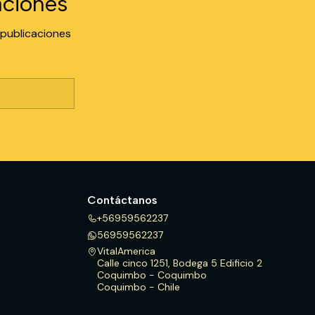
aciones
 publicaciones
Contáctanos
+56959562237
56959562237
VitalAmerica
Calle cinco 1251, Bodega 5 Edificio 2
Coquimbo - Coquimbo
Coquimbo - Chile