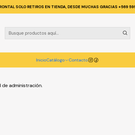
Inicio
Blog
Entrada del Blog
RONTAL SOLO RETIROS EN TIENDA, DESDE MUCHAS GRACIAS +569 59
PUBLICADO EL 26/5/2025
Entrada del Blog
Blog
Inicio
Catálogo
Contacto
l de administración.