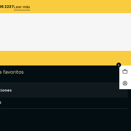
UM M/L HOMBRE AZUL T/XL
56 2237
Leer más
ÉRMICA PREMIUM M/L
L T/XL
gregar al Carro
Comprar ahora
0
e favoritos
ciones
O