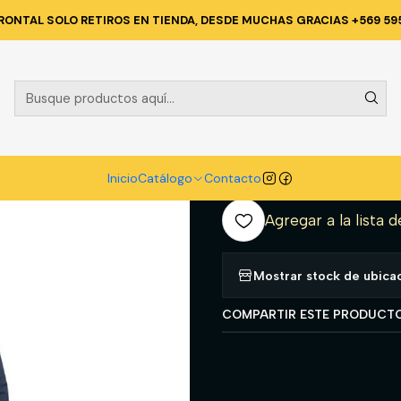
NTA TECNICA Y CORPORATIVA
PARKAS
CHAQUETA TÉRMICA PREMI
RONTAL SOLO RETIROS EN TIENDA, DESDE MUCHAS GRACIAS +569 59
|
CHAQUETA T
HOMBRE AZU
A
Inicio
Catálogo
Contacto
Cantidad
Agregar a la lista d
Mostrar stock de ubica
COMPARTIR ESTE PRODUCT