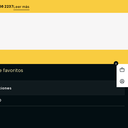
ASICA HOMBRE NEGRO TS
56 2237
Leer más
OFTSHELL BASICA HOMBRE
gregar al Carro
Comprar ahora
0
e favoritos
ciones
O