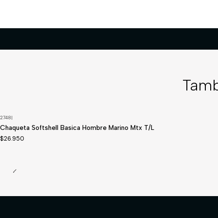
Tamb
2748
|
Disponible a pedido
Chaqueta Softshell Basica Hombre Marino Mtx T/L
$26.950