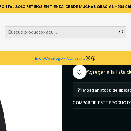
MENTA TECNICA Y CORPORATIVA
PARKAS
CHAQUETA SOFTSHELL B
RONTAL SOLO RETIROS EN TIENDA, DESDE MUCHAS GRACIAS +569 59
|
CHAQUETA S
NEGRO TS
A
Inicio
Catálogo
Contacto
Cantidad
Agregar a la lista d
Mostrar stock de ubica
COMPARTIR ESTE PRODUCT