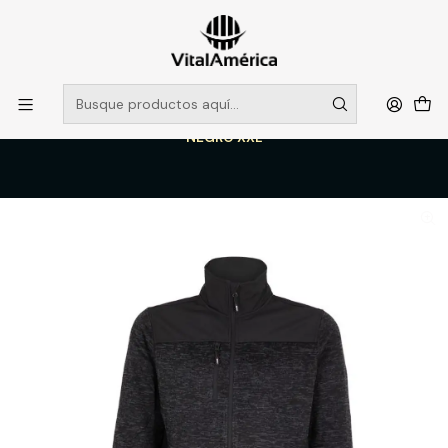
POR SISTEMA FRONTAL SOLO RETIROS EN TIENDA, DESDE
MUCHAS GRACIAS +569 5956 2237
Leer más
Inicio
Catálogo
VESTIMENTA TECNICA Y CORPORATIVA
POLERONES Y CHAQUETAS
CHAQUETA KNIT FLEECE EXECUTIVE LINE M/LMUJER 100% POLY
NEGRO XXL