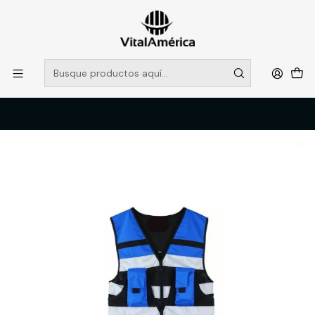
POR SISTEMA FRONTAL SOLO RETIROS EN TIENDA, DESDE
MUCHAS GRACIAS +569 5956 2237
Leer más
Inicio
Catálogo
VESTIMENTA TECNICA Y CORPORATIVA
OVEROLES Y CHALECOS GEOLOGOS
CHALECO ORBIT-PLUS KBEEN AZUL T/XXL