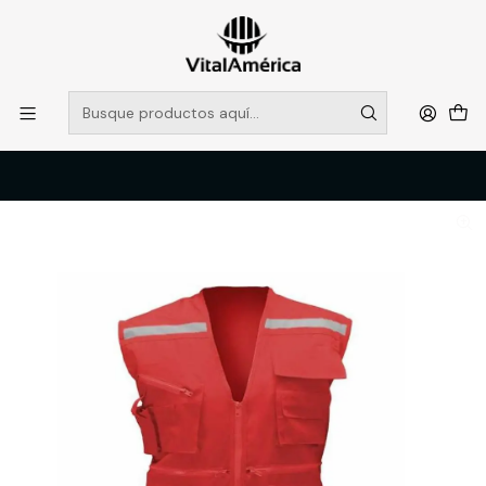
POR SISTEMA FRONTAL SOLO RETIROS EN TIENDA, DESDE
MUCHAS GRACIAS +569 5956 2237
Leer más
Inicio
Catálogo
VESTIMENTA TECNICA Y CORPORATIVA
OVEROLES Y CHALECOS GEOLOGOS
CHALECO GEOLOGO ROJO T/S