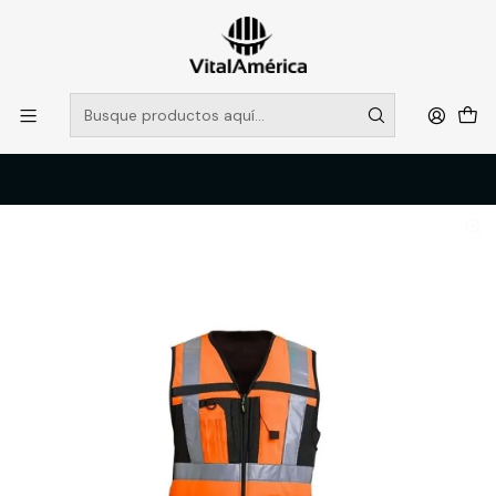
POR SISTEMA FRONTAL SOLO RETIROS EN TIENDA, DESDE
MUCHAS GRACIAS +569 5956 2237
Leer más
Inicio
Catálogo
VESTIMENTA TECNICA Y CORPORATIVA
OVEROLES Y CHALECOS GEOLOGOS
CHALECO GEOLOGO MINERO ALTA VISIBILIDAD MUJER NARANJO XL