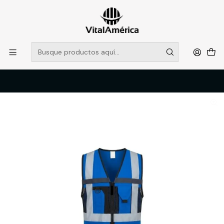
POR SISTEMA FRONTAL SOLO RETIROS EN TIENDA, DESDE
MUCHAS GRACIAS +569 5956 2237
Leer más
Inicio
Catálogo
VESTIMENTA TECNICA Y CORPORATIVA
OVEROLES Y CHALECOS GEOLOGOS
CHALECO GEOLOGO ALASKA XPERT HOMBRE AZUL L