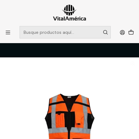
POR SISTEMA FRONTAL SOLO RETIROS EN TIENDA, DESDE
MUCHAS GRACIAS +569 5956 2237
Leer más
Inicio
Catálogo
VESTIMENTA TECNICA Y CORPORATIVA
OVEROLES Y CHALECOS GEOLOGOS
CHALECO GEO TROOPER DAMA NRJ TECHX T-P