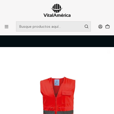
POR SISTEMA FRONTAL SOLO RETIROS EN TIENDA, DESDE
MUCHAS GRACIAS +569 5956 2237
Leer más
Inicio
Catálogo
VESTIMENTA TECNICA Y CORPORATIVA
OVEROLES Y CHALECOS GEOLOGOS
CHALECO CON CINTA SECURITY, ROJO FL, XL, BLACK BULL