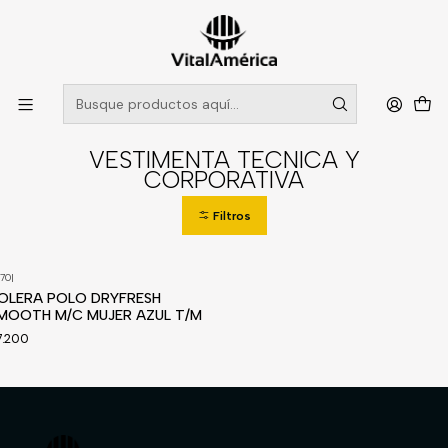
POR SISTEMA FRONTAL SOLO RETIROS EN TIENDA, DESDE
MUCHAS GRACIAS +569 5956 2237
Leer más
Inicio
Catálogo
VESTIMENTA TECNICA Y CORPORATIVA
VESTIMENTA TECNICA Y
CORPORATIVA
Filtros
70
|
OLERA POLO DRYFRESH
MOOTH M/C MUJER AZUL T/M
7.200