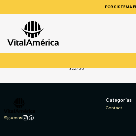
POR SISTEMA F
VES
1472
|
Disponible a pedido
CHALECO GEOLOGO TROOPER 
TECHX T-XL
$22.420
Categorías
Contact
Síguenos