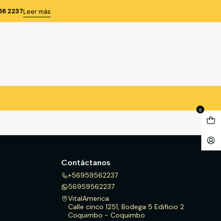
56 2237
Leer más
TIVA
0
Contáctanos
+56959562237
56959562237
VitalAmerica
Calle cinco 1251, Bodega 5 Edificio 2
Coquimbo - Coquimbo