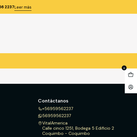
56 2237
Leer más
TIVA
0
Contáctanos
+56959562237
56959562237
VitalAmerica
Calle cinco 1251, Bodega 5 Edificio 2
Coquimbo - Coquimbo