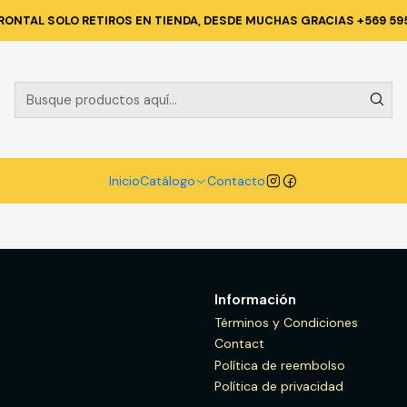
Inicio
Catálogo
VESTIMENTA TECNICA Y CORPORATIVA
RONTAL SOLO RETIROS EN TIENDA, DESDE MUCHAS GRACIAS +569 59
TIMENTA TECNICA Y CORPORA
X T/
Inicio
Catálogo
Contacto
Información
Términos y Condiciones
Contact
Política de reembolso
Política de privacidad