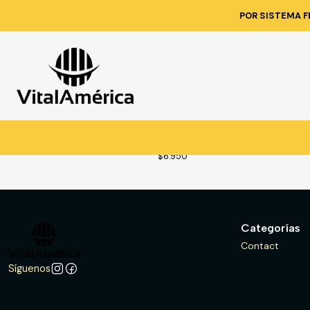
POR SISTEMA F
VES
455
|
PRIMERA CAPA POLIESTER UNISE
XXL BLACK BULL
$6.950
Categorías
Contact
Síguenos