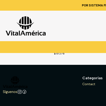
POR SISTEMA F
1120
|
ESLINGA SINTETICA 2 CAPAS 5
4MT
$19.576
Categorías
Contact
Síguenos