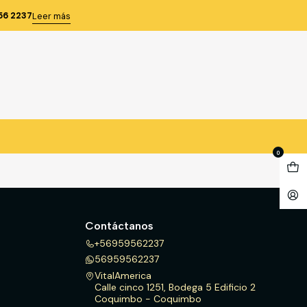
56 2237
Leer más
0
Contáctanos
+56959562237
56959562237
VitalAmerica
Calle cinco 1251, Bodega 5 Edificio 2
Coquimbo - Coquimbo