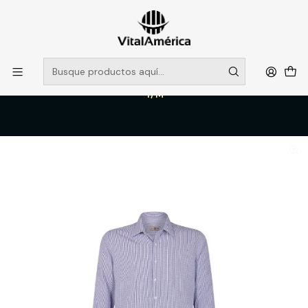
POR SISTEMA FRONTAL SOLO RETIROS EN TIENDA, DESDE
MUCHAS GRACIAS +569 5956 2237
Leer más
Inicio
Catálogo
VESTIMENTA TECNICA Y CORPORATIVA
POLERAS Y CAMISAS
CAMISA TREVIRA URBAN CUADROS M/L HOMBRE CELESTE CLARO
T/M