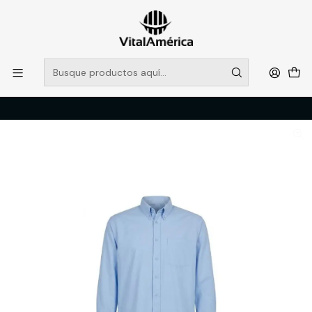
POR SISTEMA FRONTAL SOLO RETIROS EN TIENDA, DESDE
MUCHAS GRACIAS +569 5956 2237
Leer más
Inicio
Catálogo
VESTIMENTA TECNICA Y CORPORATIVA
CAMISAS Y BLUSAS
CAMISA QUEBEC VANCOUVER CELESTE XL