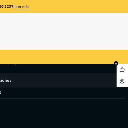
D M/L B/SUELTO T/S GRIS
56 2237
Leer más
RD M/L B/SUELTO T/S GRIS
gregar al Carro
Comprar ahora
e favoritos
0
ciones
O