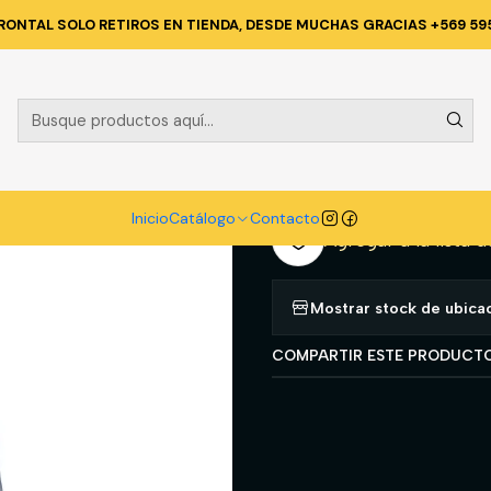
ENTA TECNICA Y CORPORATIVA
POLERAS Y CAMISAS
CAMISA OXFOR
RONTAL SOLO RETIROS EN TIENDA, DESDE MUCHAS GRACIAS +569 59
|
CAMISA OXFO
A
Cantidad
Inicio
Catálogo
Contacto
Agregar a la lista d
Mostrar stock de ubica
COMPARTIR ESTE PRODUCT