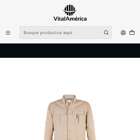
POR SISTEMA FRONTAL SOLO RETIROS EN TIENDA, DESDE
MUCHAS GRACIAS +569 5956 2237
Leer más
Inicio
Catálogo
VESTIMENTA TECNICA Y CORPORATIVA
POLERAS Y CAMISAS
CAMISA OUTWORK ABELIA M/L HOMBRE 100% POLY TAUPE T/XL