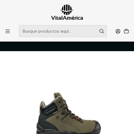
POR SISTEMA FRONTAL SOLO RETIROS EN TIENDA, DESDE
MUCHAS GRACIAS +569 5956 2237
Leer más
Inicio
Catálogo
CALZADO
ZAPATOS DE SEGURIDAD
CALZADO DE SEGURIDAD QUEBEC 670 44