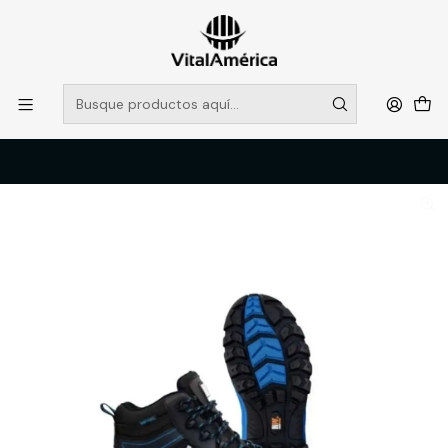
POR SISTEMA FRONTAL SOLO RETIROS EN TIENDA, DESDE
MUCHAS GRACIAS +569 5956 2237
Leer más
Inicio
Catálogo
CALZADO
ZAPATOS DE SEGURIDAD
CALZADO DE SEGURIDAD HW BERING LOW CERTIFICADO NEGRO
44