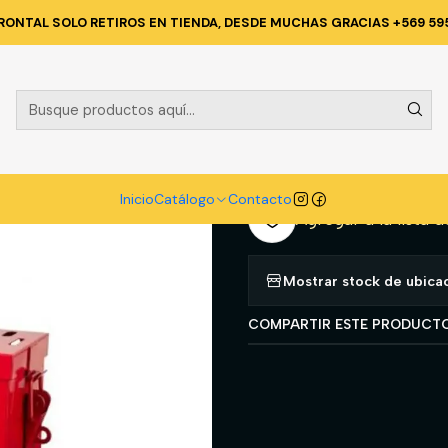
GURIDAD INDUSTRIAL
BLOQUEO Y ETIQUETADO (LOTO)
CAJA BLOQ
RONTAL SOLO RETIROS EN TIENDA, DESDE MUCHAS GRACIAS +569 59
|
CAJA BLOQU
A
Cantidad
Inicio
Catálogo
Contacto
Agregar a la lista d
Mostrar stock de ubica
COMPARTIR ESTE PRODUCT