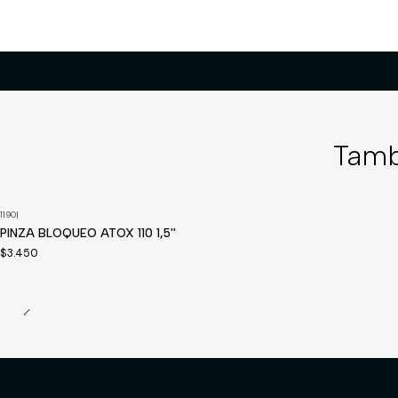
Tamb
1190
|
Disponible a pedido
PINZA BLOQUEO ATOX 110 1,5''
$3.450