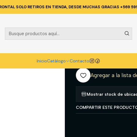
EGURIDAD INDUSTRIAL
TRABAJO EN ALTURA
CABO DE VIDA GANC
RONTAL SOLO RETIROS EN TIENDA, DESDE MUCHAS GRACIAS +569 59
|
CABO DE VI
8200
A
Inicio
Catálogo
Contacto
Cantidad
Agregar a la lista d
Mostrar stock de ubica
COMPARTIR ESTE PRODUCT