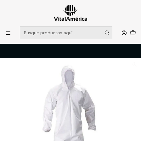
POR SISTEMA FRONTAL SOLO RETIROS EN TIENDA, DESDE
MUCHAS GRACIAS +569 5956 2237
Leer más
Inicio
Catálogo
VESTIMENTA TECNICA Y CORPORATIVA
OVEROLES Y CHALECOS GEOLOGOS
BUZO COVERALL DESECHABLE BLANCO BUFALO T/3XL