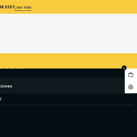
E TALLA 44
56 2237
Leer más
 XR06 CAFE TALLA 44
gregar al Carro
Comprar ahora
e favoritos
0
ciones
O