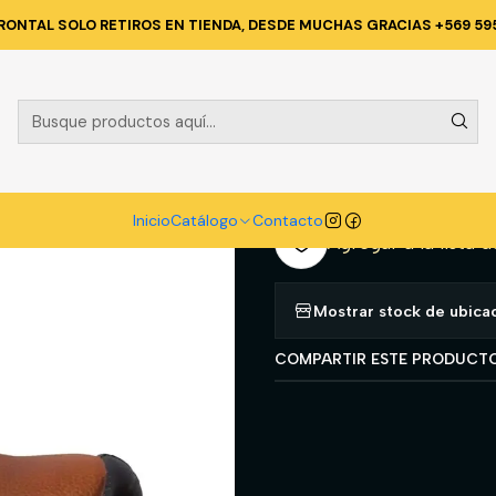
álogo
CALZADO
ZAPATO DE SEGURIDAD
BOTIN NAZCA XR06 CAF
RONTAL SOLO RETIROS EN TIENDA, DESDE MUCHAS GRACIAS +569 59
|
BOTIN NAZCA
A
Cantidad
Inicio
Catálogo
Contacto
Agregar a la lista d
Mostrar stock de ubica
COMPARTIR ESTE PRODUCT