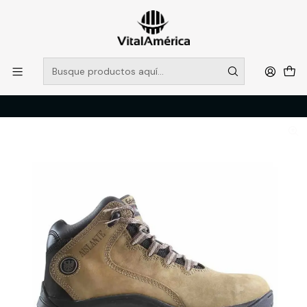
POR SISTEMA FRONTAL SOLO RETIROS EN TIENDA, DESDE
MUCHAS GRACIAS +569 5956 2237
Leer más
Inicio
Catálogo
CALZADO
ZAPATO DE SEGURIDAD
BOTIN EDELBROCK ED106K 37