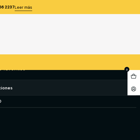
ROWN 46
56 2237
Leer más
08 BROWN 46
gregar al Carro
Comprar ahora
e favoritos
0
ciones
O