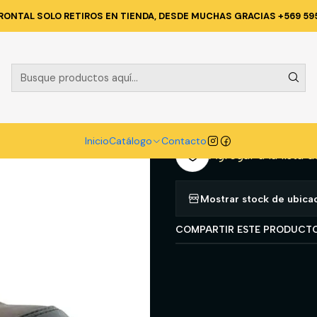
Catálogo
CALZADO
ZAPATOS DE SEGURIDAD
BOTIN DEF808 B
RONTAL SOLO RETIROS EN TIENDA, DESDE MUCHAS GRACIAS +569 59
|
BOTIN DEF8
A
Cantidad
Inicio
Catálogo
Contacto
Agregar a la lista d
Mostrar stock de ubica
COMPARTIR ESTE PRODUCT