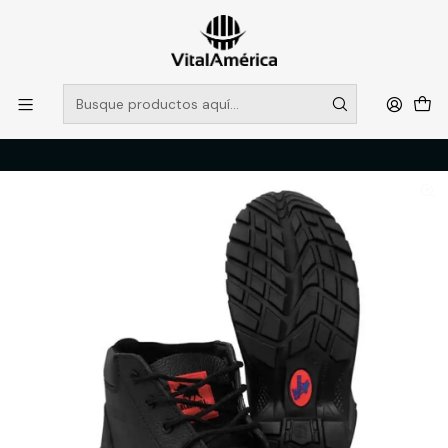
POR SISTEMA FRONTAL SOLO RETIROS EN TIENDA, DESDE
MUCHAS GRACIAS +569 5956 2237
Leer más
Inicio
Catálogo
CALZADO
ZAPATOS DE SEGURIDAD
BOTIN BLACK BULL BASIC PUNTA PLANTA NEGRO T/40