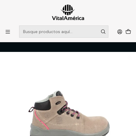
POR SISTEMA FRONTAL SOLO RETIROS EN TIENDA, DESDE
MUCHAS GRACIAS +569 5956 2237
Leer más
Inicio
Catálogo
CALZADO
ZAPATOS DE SEGURIDAD
BOTIN BATA ROSE WOMAN T/39