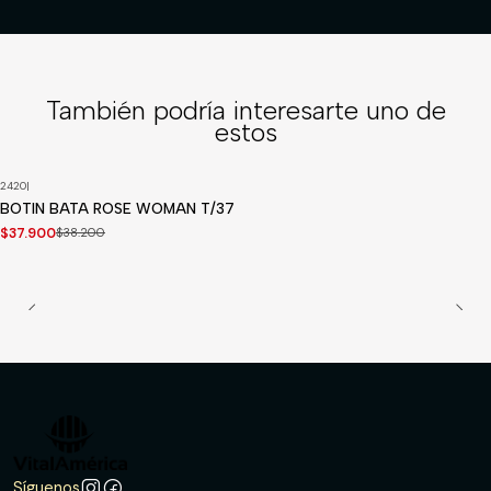
También podría interesarte uno de
estos
2420
|
-1%
OFF
BOTIN BATA ROSE WOMAN T/37
$37.900
$38.200
Síguenos