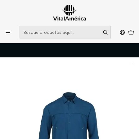
POR SISTEMA FRONTAL SOLO RETIROS EN TIENDA, DESDE
MUCHAS GRACIAS +569 5956 2237
Leer más
Inicio
Catálogo
VESTIMENTA TECNICA Y CORPORATIVA
POLERAS Y CAMISAS
BLUSA SANTORINI STRETCH ANTIBACTERIAL MUJER AZUL REY T/XS