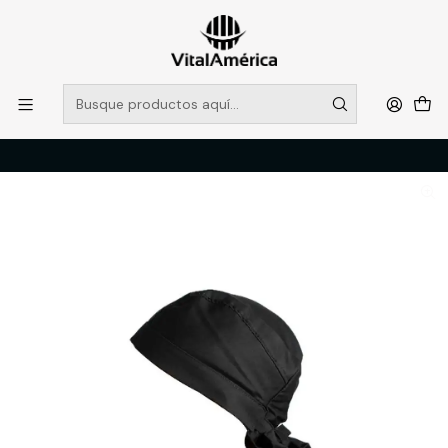
POR SISTEMA FRONTAL SOLO RETIROS EN TIENDA, DESDE
MUCHAS GRACIAS +569 5956 2237
Leer más
Inicio
Catálogo
VESTIMENTA TECNICA Y CORPORATIVA
ACCESORIOS
BANDANA GABARDINA NEGRO