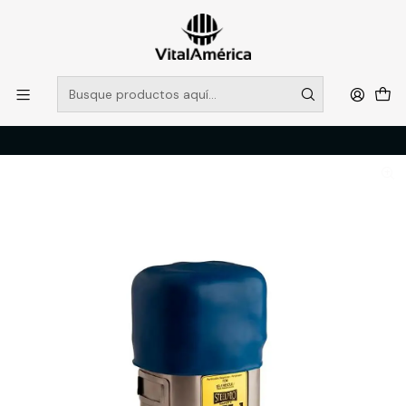
POR SISTEMA FRONTAL SOLO RETIROS EN TIENDA, DESDE
MUCHAS GRACIAS +569 5956 2237
Leer más
Inicio
Catálogo
PROTECCION PERSONAL
RESPIRACION
AUTORESCATADOR STEELPRO SAFE 1